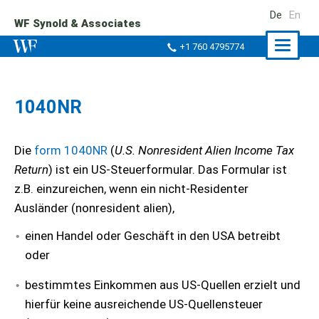
De
En
WF Synold & Associates
Naviga
+1 760 4795774
ein-/a
1040NR
Die
form 1040NR
(
U.S. Nonresident Alien Income Tax
Return
) ist ein US-Steuerformular. Das Formular ist
z.B. einzureichen, wenn ein nicht-Residenter
Ausländer (nonresident alien),
einen Handel oder Geschäft in den USA betreibt
oder
bestimmtes Einkommen aus US-Quellen erzielt und
hierfür keine ausreichende US-Quellensteuer