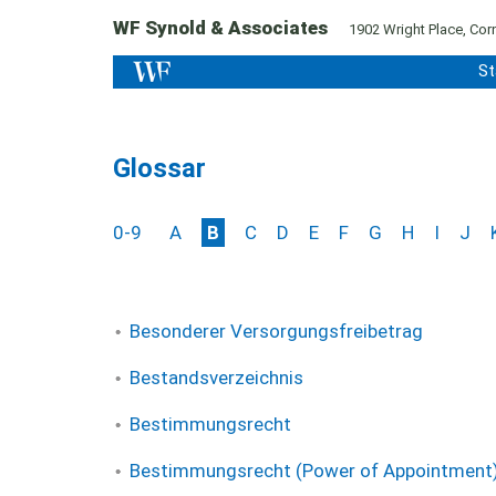
WF Synold & Associates
1902 Wright Place, Corn
St
Glossar
0-9
A
B
C
D
E
F
G
H
I
J
Besonderer Versorgungsfreibetrag
Bestandsverzeichnis
Bestimmungsrecht
Bestimmungsrecht (Power of Appointment