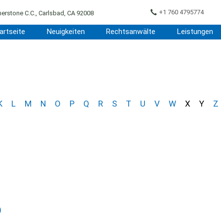
+1 760 4795774
erstone C.C., Carlsbad, CA 92008
artseite
Neuigkeiten
Rechtsanwälte
Leistungen
K
L
M
N
O
P
Q
R
S
T
U
V
W
X
Y
Z
)