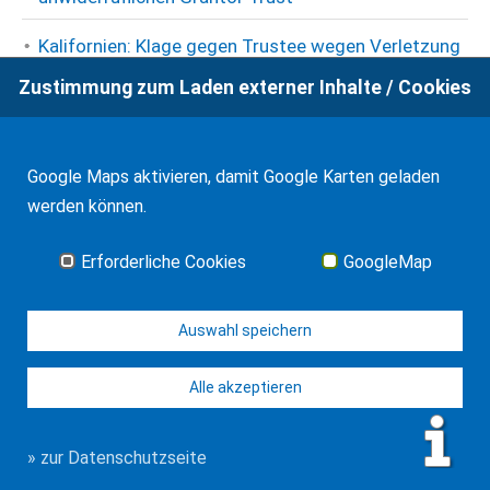
Kalifornien: Klage gegen Trustee wegen Verletzung
von Pflichten zu Lebzeiten des Grantor
Zustimmung zum Laden externer Inhalte / Cookies
Kalifornien: Urteil zu Schadenersatz bei deliktischer
Verhinderung einer letztwilligen Verfügung
Google Maps aktivieren, damit Google Karten geladen
Kanada: SCC zum steuerlichen Sitz eines Trusts
werden können.
KG zu rechtlichen Wirkungen eines US-
Erforderliche Cookies
GoogleMap
amerikanischen Trusts in Deutschland
KG: Nachlassabwickler nach kanadischem Recht ist
Auswahl speichern
auch denn Testamentsvollstreckerzeugnis zu
Alle akzeptieren
erteilen, wenn er alleiniger Begünstigter ist
KG: Nachweis der Erbfolge in Kommanditanteil
» zur Datenschutzseite
durch Erbschein auch bei